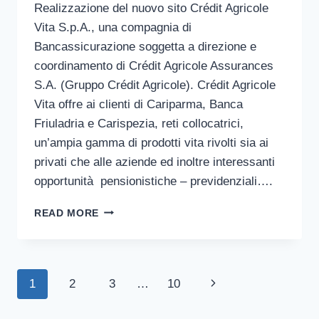
Realizzazione del nuovo sito Crédit Agricole
Vita S.p.A., una compagnia di
Bancassicurazione soggetta a direzione e
coordinamento di Crédit Agricole Assurances
S.A. (Gruppo Crédit Agricole). Crédit Agricole
Vita offre ai clienti di Cariparma, Banca
Friuladria e Carispezia, reti collocatrici,
un’ampia gamma di prodotti vita rivolti sia ai
privati che alle aziende ed inoltre interessanti
opportunità pensionistiche – previdenziali….
CREDIT
READ MORE
AGRICOLE
–
VITA
Page
Next
1
2
3
…
10
navigation
Page