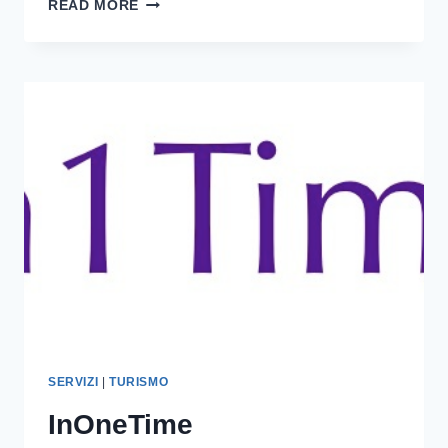
LIITS
READ MORE
APP:
LOVE
IS
IN
THE
STARS
SERVIZI
|
TURISMO
InOneTime